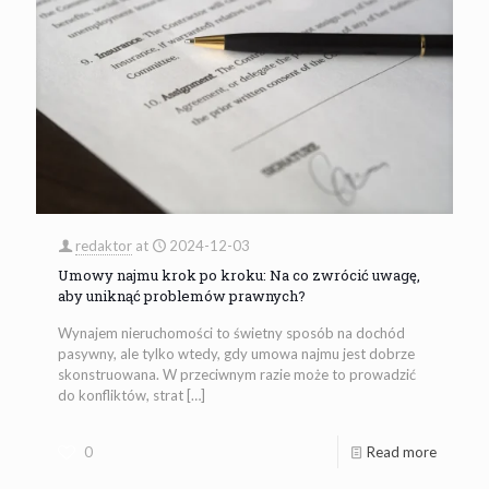
redaktor
at
2024-12-03
Umowy najmu krok po kroku: Na co zwrócić uwagę,
aby uniknąć problemów prawnych?
Wynajem nieruchomości to świetny sposób na dochód
pasywny, ale tylko wtedy, gdy umowa najmu jest dobrze
skonstruowana. W przeciwnym razie może to prowadzić
do konfliktów, strat
[…]
0
Read more