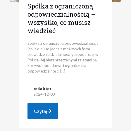
Spółka z ograniczoną
odpowiedzialnością –
wszystko, co musisz
wiedzieć
Spółka z ograniczoną odpowiedzialnością
(sp. z o.o.) to jedna z możliwych form
prowadzenia działalności gospodarczej w
Polsce. Jej niezaprzeczalnymi zaletami są
korzyści podatkowe i ograniczenia
odpowiedzialności
[…]
redaktor
2024-12-03
Czytaj