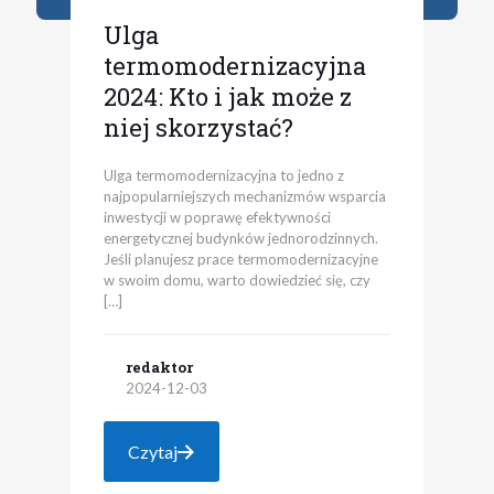
Ulga
termomodernizacyjna
2024: Kto i jak może z
niej skorzystać?
Ulga termomodernizacyjna to jedno z
najpopularniejszych mechanizmów wsparcia
inwestycji w poprawę efektywności
energetycznej budynków jednorodzinnych.
Jeśli planujesz prace termomodernizacyjne
w swoim domu, warto dowiedzieć się, czy
[…]
redaktor
2024-12-03
Czytaj