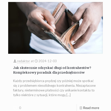
redaktor
at
2024-12-03
Jak skutecznie odzyskać długi od kontrahentów?
Kompleksowy poradnik dla przedsiębiorców
Każdy przedsiębiorca prędzej czy później może spotkać
się z problemem niesolidnego kontrahenta. Niezapłacone
faktury, nieterminowe płatności czy unikanie kontaktu to
tylko niektóre z sytuacji, które mogą
[…]
0
Read more