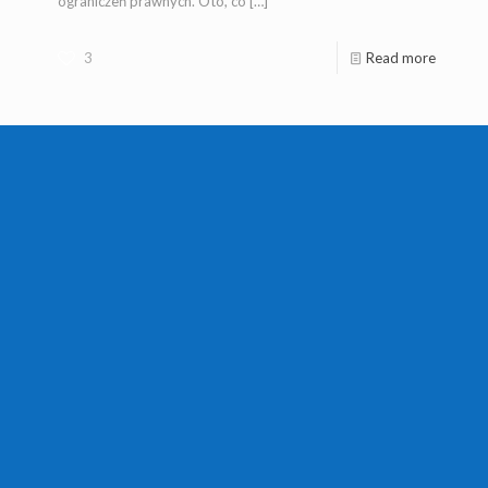
ograniczeń prawnych. Oto, co
[…]
3
Read more