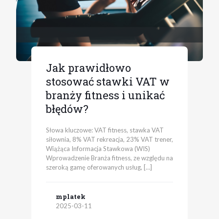
Jak prawidłowo
stosować stawki VAT w
branży fitness i unikać
błędów?
Słowa kluczowe: VAT fitness, stawka VAT
siłownia, 8% VAT rekreacja, 23% VAT trener,
Wiążąca Informacja Stawkowa (WIS)
Wprowadzenie Branża fitness, ze względu na
szeroką gamę oferowanych usług,
[…]
mplatek
2025-03-11