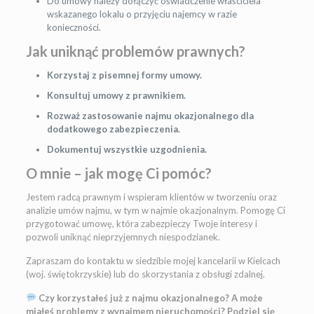
Do umowy należy dołączyć oświadczenie właściciela
wskazanego lokalu o przyjęciu najemcy w razie
konieczności.
Jak uniknąć problem
ó
w prawnych?
Korzystaj z pisemnej formy umowy.
Konsultuj umowy z prawnikiem.
Rozważ zastosowanie najmu okazjonalnego dla
dodatkowego zabezpieczenia.
Dokumentuj wszystkie uzgodnienia.
O mnie – jak mogę
Ci pom
ó
c?
Jestem radcą prawnym i wspieram klientów w tworzeniu oraz
analizie umów najmu, w tym w najmie okazjonalnym. Pomogę Ci
przygotować umowę, która zabezpieczy Twoje interesy i
pozwoli uniknąć nieprzyjemnych niespodzianek.
Zapraszam do kontaktu w siedzibie mojej kancelarii w Kielcach
(woj. świętokrzyskie) lub do skorzystania z obsługi zdalnej.
Czy korzystałeś już z najmu okazjonalnego? A może
miałeś problemy z wynajmem nieruchomości? Podziel się