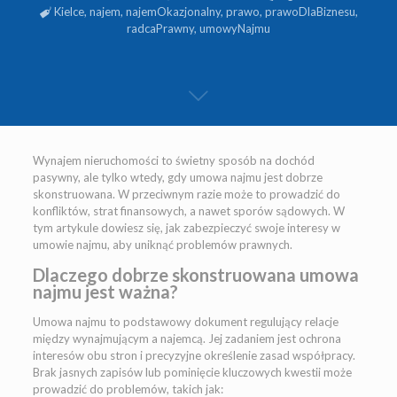
Kielce
,
najem
,
najemOkazjonalny
,
prawo
,
prawoDlaBiznesu
,
radcaPrawny
,
umowyNajmu
Wynajem nieruchomości to świetny sposób na dochód
pasywny, ale tylko wtedy, gdy umowa najmu jest dobrze
skonstruowana. W przeciwnym razie może to prowadzić do
konfliktów, strat finansowych, a nawet sporów sądowych. W
tym artykule dowiesz się, jak zabezpieczyć swoje interesy w
umowie najmu, aby uniknąć problemów prawnych.
Dlaczego dobrze skonstruowana umowa
najmu jest waż
na?
Umowa najmu to podstawowy dokument regulujący relacje
między wynajmującym a najemcą. Jej zadaniem jest ochrona
interesów obu stron i precyzyjne określenie zasad współpracy.
Brak jasnych zapisów lub pominięcie kluczowych kwestii może
prowadzić do problemów, takich jak: