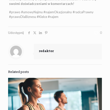
swoimi doświadczeniami w komentarzach!
#prawo #umowyNajmu #najemOkazjonalny #radcaPrawny
#prawoDlaBiznesu #Kielce #najem
Udostępnij
0
redaktor
Related posts