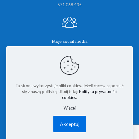
571 068 435
Moje social media
Ta strona wykorzystuje pliki cookies. Jeżeli chcesz zapoznać
się z naszą polityką kliknij tutaj:
Polityka prywatności
cookies
.
Więcej
© Designed by
Smart Systems
2026 Wszelkie prawa
Akceptuj
zastrzeżone